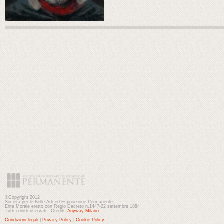
©Copyright 2012
Società per le Belle Arti ed Esposizione Permanente
Ente Morale eretto con Regio Decreto n.1447-22 settembre 1884
Tutti i diritti riservati - Credits
Anyway Milano
Condizioni legali
|
Privacy Policy
|
Cookie Policy