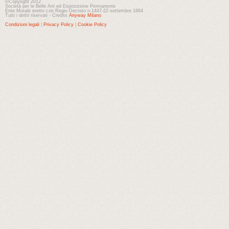
©Copyright 2012
Società per le Belle Arti ed Esposizione Permanente
Ente Morale eretto con Regio Decreto n.1447-22 settembre 1884
Tutti i diritti riservati - Credits
Anyway Milano
Condizioni legali
|
Privacy Policy
|
Cookie Policy