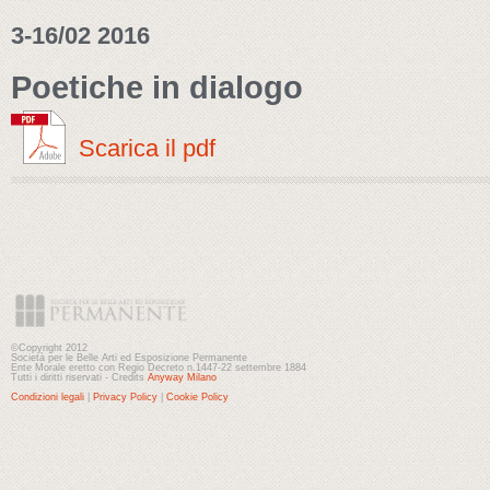
3-16/02 2016
Poetiche in dialogo
Scarica il pdf
©Copyright 2012
Società per le Belle Arti ed Esposizione Permanente
Ente Morale eretto con Regio Decreto n.1447-22 settembre 1884
Tutti i diritti riservati - Credits
Anyway Milano
Condizioni legali
|
Privacy Policy
|
Cookie Policy