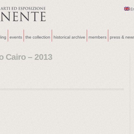
E
ding
events
the collection
historical archive
members
press & new
 Cairo – 2013