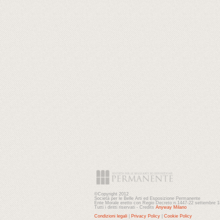
©Copyright 2012
Società per le Belle Arti ed Esposizione Permanente
Ente Morale eretto con Regio Decreto n.1447-22 settembre 
Tutti i diritti riservati - Credits
Anyway Milano
Condizioni legali
|
Privacy Policy
|
Cookie Policy