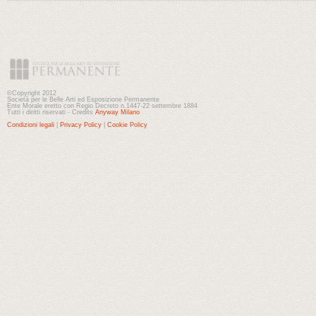
©Copyright 2012
Società per le Belle Arti ed Esposizione Permanente
Ente Morale eretto con Regio Decreto n.1447-22 settembre 1884
Tutti i diritti riservati - Credits
Anyway Milano
Condizioni legali
|
Privacy Policy
|
Cookie Policy