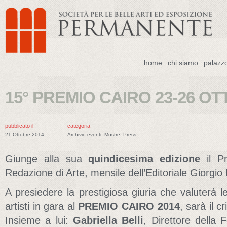
home
chi siamo
palazz
15° PREMIO CAIRO 23-26 O
pubblicato il
categoria
21 Ottobre 2014
Archivio eventi
,
Mostre
,
Press
Giunge alla sua
quindicesima edizione
il Pr
Redazione di Arte, mensile dell’Editoriale Giorgi
A presiedere la prestigiosa giuria che valuterà l
artisti in gara al
PREMIO CAIRO 2014
, sarà il c
Insieme a lui:
Gabriella Belli
, Direttore della 