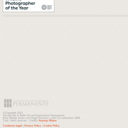
©Copyright 2012
Società per le Belle Arti ed Esposizione Permanente
Ente Morale eretto con Regio Decreto n.1447-22 settembre 1884
Tutti i diritti riservati - Credits
Anyway Milano
Condizioni legali
|
Privacy Policy
|
Cookie Policy