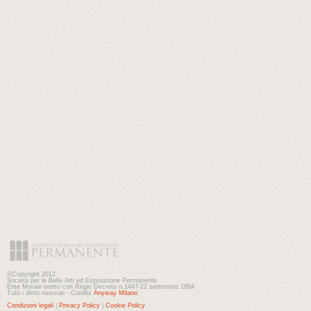
©Copyright 2012
Società per le Belle Arti ed Esposizione Permanente
Ente Morale eretto con Regio Decreto n.1447-22 settembre 1884
Tutti i diritti riservati - Credits
Anyway Milano
Condizioni legali
|
Privacy Policy
|
Cookie Policy