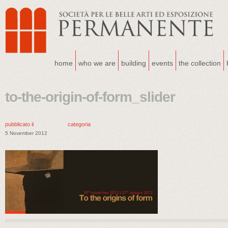
home
who we are
building
events
the collection
to-the-origin-of-form_slider
pubblicato il
categoria
5 November 2012