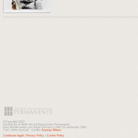
©Copyright 2012
Società per le Belle Arti ed Esposizione Permanente
Ente Morale eretto con Regio Decreto n.1447-22 settembre 1884
Tutti i diritti riservati - Credits
Anyway Milano
Condizioni legali
|
Privacy Policy
|
Cookie Policy