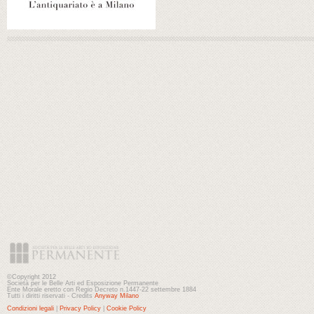
©Copyright 2012
Società per le Belle Arti ed Esposizione Permanente
Ente Morale eretto con Regio Decreto n.1447-22 settembre 1884
Tutti i diritti riservati - Credits
Anyway Milano
Condizioni legali
|
Privacy Policy
|
Cookie Policy