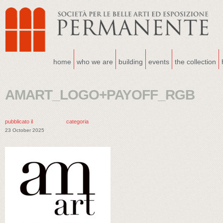
home
who we are
building
events
the collection
AMART_LOGO+PAYOFF_RGB
pubblicato il
categoria
23 October 2025