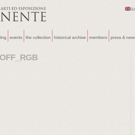
E
ding
events
the collection
historical archive
members
press & new
OFF_RGB