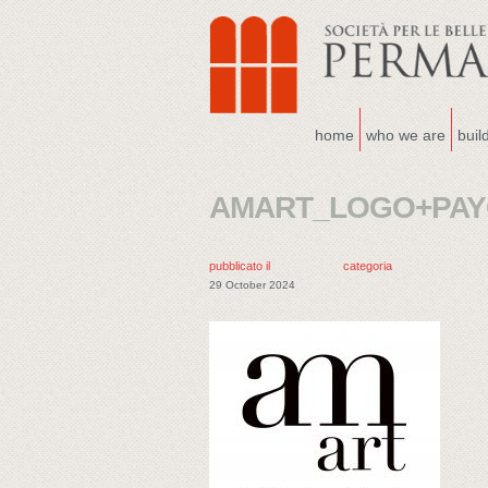
home
who we are
buil
AMART_LOGO+PAY
pubblicato il
categoria
29 October 2024