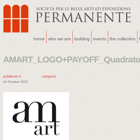
home
who we are
building
events
the collection
AMART_LOGO+PAYOFF_Quadrato
pubblicato il
categoria
10 October 2023