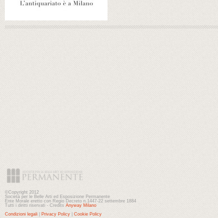
©Copyright 2012
Società per le Belle Arti ed Esposizione Permanente
Ente Morale eretto con Regio Decreto n.1447-22 settembre 1884
Tutti i diritti riservati - Credits
Anyway Milano
Condizioni legali
|
Privacy Policy
|
Cookie Policy