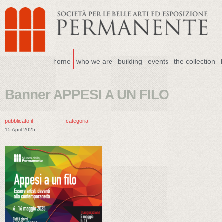
home
who we are
building
events
the collection
Banner APPESI A UN FILO
pubblicato il
categoria
15 April 2025