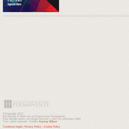
©Copyright 2012
Società per le Belle Arti ed Esposizione Permanente
Ente Morale eretto con Regio Decreto n.1447-22 settembre 1884
Tutti i diritti riservati - Credits
Anyway Milano
Condizioni legali
|
Privacy Policy
|
Cookie Policy