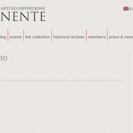
E
ding
events
the collection
historical archive
members
press & new
to