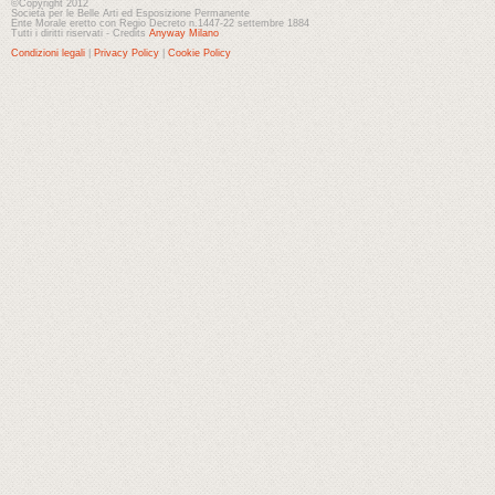
©Copyright 2012
Società per le Belle Arti ed Esposizione Permanente
Ente Morale eretto con Regio Decreto n.1447-22 settembre 1884
Tutti i diritti riservati - Credits
Anyway Milano
Condizioni legali
|
Privacy Policy
|
Cookie Policy