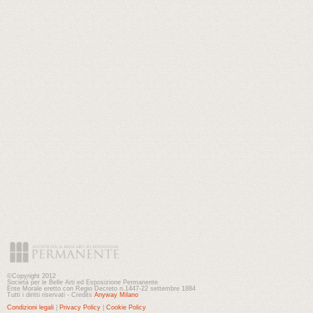
©Copyright 2012
Società per le Belle Arti ed Esposizione Permanente
Ente Morale eretto con Regio Decreto n.1447-22 settembre 1884
Tutti i diritti riservati - Credits
Anyway Milano
Condizioni legali
|
Privacy Policy
|
Cookie Policy