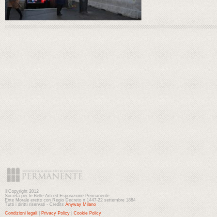
©Copyright 2012
Società per le Belle Arti ed Esposizione Permanente
Ente Morale eretto con Regio Decreto n.1447-22 settembre 1884
Tutti i diritti riservati - Credits
Anyway Milano
Condizioni legali
|
Privacy Policy
|
Cookie Policy