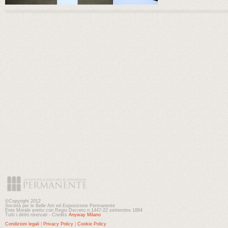
©Copyright 2012
Società per le Belle Arti ed Esposizione Permanente
Ente Morale eretto con Regio Decreto n.1447-22 settembre 1884
Tutti i diritti riservati - Credits
Anyway Milano
Condizioni legali
|
Privacy Policy
|
Cookie Policy