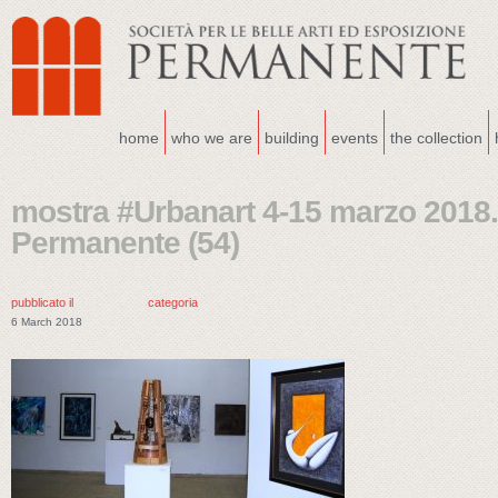
home
who we are
building
events
the collection
mostra #Urbanart 4-15 marzo 2018.
Permanente (54)
pubblicato il
categoria
6 March 2018