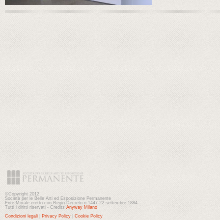
©Copyright 2012
Società per le Belle Arti ed Esposizione Permanente
Ente Morale eretto con Regio Decreto n.1447-22 settembre 1884
Tutti i diritti riservati - Credits
Anyway Milano
Condizioni legali
|
Privacy Policy
|
Cookie Policy