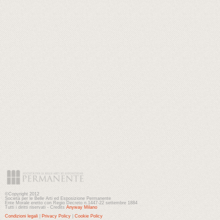
©Copyright 2012
Società per le Belle Arti ed Esposizione Permanente
Ente Morale eretto con Regio Decreto n.1447-22 settembre 1884
Tutti i diritti riservati - Credits
Anyway Milano
Condizioni legali
|
Privacy Policy
|
Cookie Policy