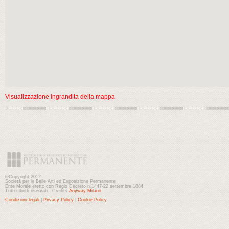
Visualizzazione ingrandita della mappa
©Copyright 2012
Società per le Belle Arti ed Esposizione Permanente
Ente Morale eretto con Regio Decreto n.1447-22 settembre 1884
Tutti i diritti riservati - Credits
Anyway Milano
Condizioni legali
|
Privacy Policy
|
Cookie Policy