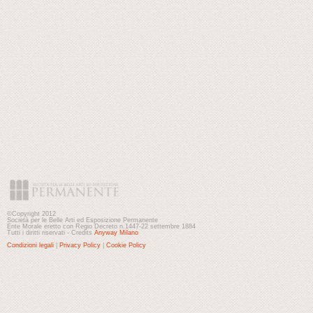
©Copyright 2012
Società per le Belle Arti ed Esposizione Permanente
Ente Morale eretto con Regio Decreto n.1447-22 settembre 1884
Tutti i diritti riservati - Credits
Anyway Milano
Condizioni legali
|
Privacy Policy
|
Cookie Policy