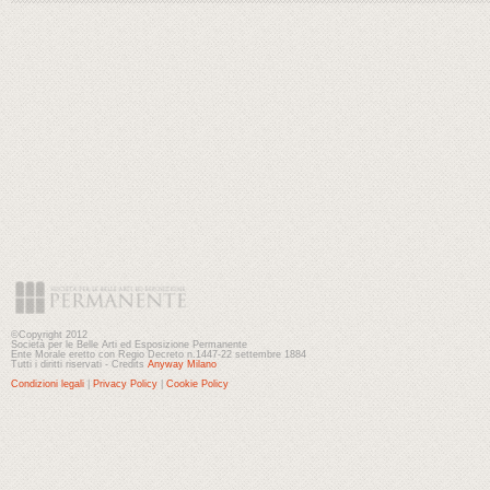
©Copyright 2012
Società per le Belle Arti ed Esposizione Permanente
Ente Morale eretto con Regio Decreto n.1447-22 settembre 1884
Tutti i diritti riservati - Credits
Anyway Milano
Condizioni legali
|
Privacy Policy
|
Cookie Policy