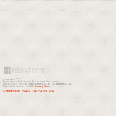
©Copyright 2012
Società per le Belle Arti ed Esposizione Permanente
Ente Morale eretto con Regio Decreto n.1447-22 settembre 1884
Tutti i diritti riservati - Credits
Anyway Milano
Condizioni legali
|
Privacy Policy
|
Cookie Policy