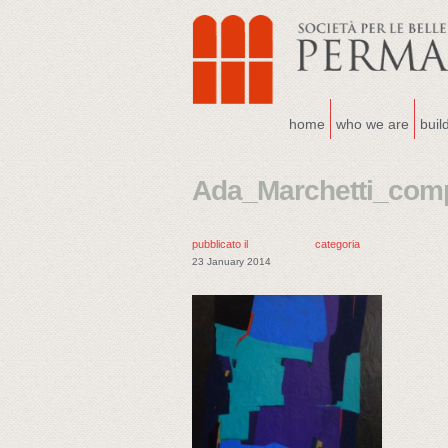
home
who we are
buil
Ada_Marchetti_comp
pubblicato il
categoria
23 January 2014