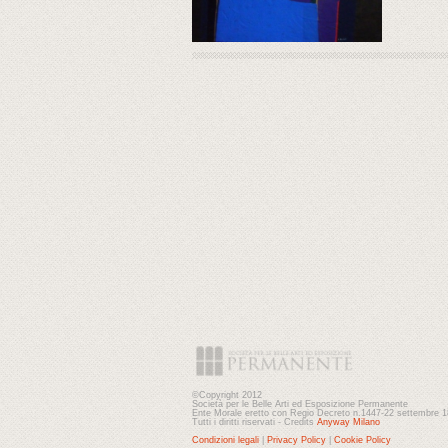
©Copyright 2012
Società per le Belle Arti ed Esposizione Permanente
Ente Morale eretto con Regio Decreto n.1447-22 settembre 
Tutti i diritti riservati - Credits
Anyway Milano
Condizioni legali
|
Privacy Policy
|
Cookie Policy