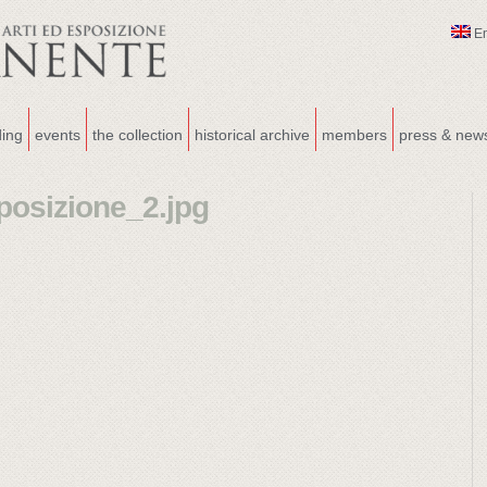
E
ding
events
the collection
historical archive
members
press & new
osizione_2.jpg