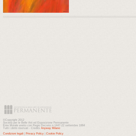
©Copyright 2012
Società per le Belle Arti ed Esposizione Permanente
Ente Morale eretto con Regio Decreto n.1447-22 settembre 1884
Tutti i diritti riservati - Credits
Anyway Milano
Condizioni legali
|
Privacy Policy
|
Cookie Policy