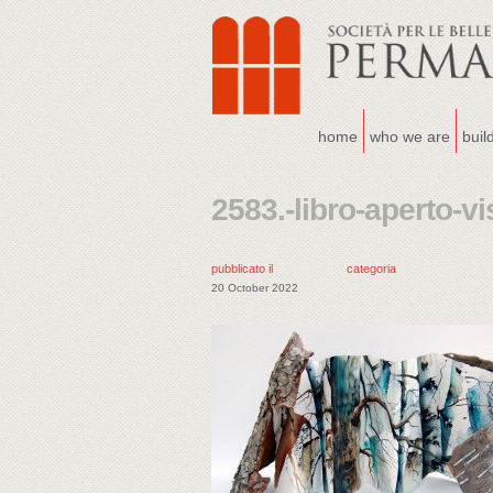
home
who we are
buil
2583.-libro-aperto-vi
pubblicato il
categoria
20 October 2022