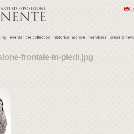
E
ding
events
the collection
historical archive
members
press & new
sione-frontale-in-piedi.jpg