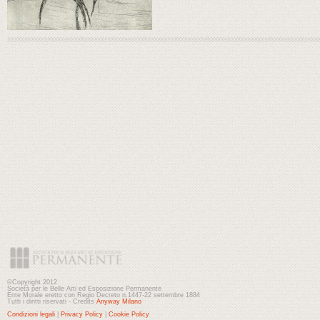
©Copyright 2012
Società per le Belle Arti ed Esposizione Permanente
Ente Morale eretto con Regio Decreto n.1447-22 settembre 1884
Tutti i diritti riservati - Credits
Anyway Milano
Condizioni legali
|
Privacy Policy
|
Cookie Policy