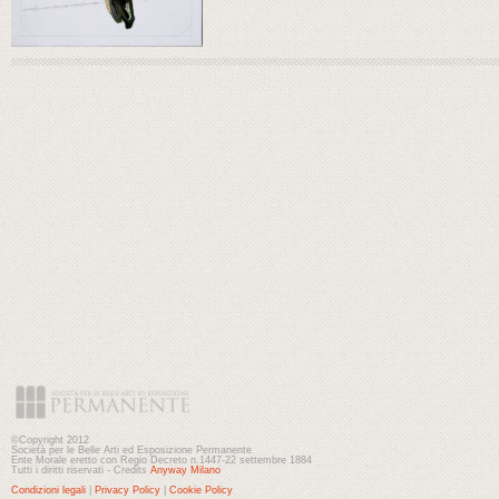
©Copyright 2012
Società per le Belle Arti ed Esposizione Permanente
Ente Morale eretto con Regio Decreto n.1447-22 settembre 1884
Tutti i diritti riservati - Credits
Anyway Milano
Condizioni legali
|
Privacy Policy
|
Cookie Policy