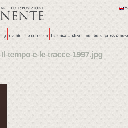
E
ding
events
the collection
historical archive
members
press & new
Il-tempo-e-le-tracce-1997.jpg