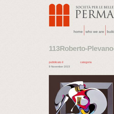
home
who we are
buil
113Roberto-Plevano-
pubblicato il
categoria
9 November 2015