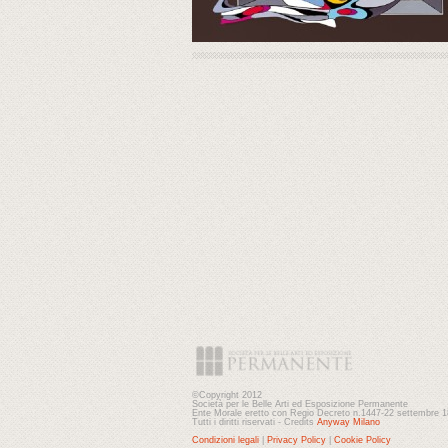
©Copyright 2012
Società per le Belle Arti ed Esposizione Permanente
Ente Morale eretto con Regio Decreto n.1447-22 settembre 
Tutti i diritti riservati - Credits
Anyway Milano
Condizioni legali
|
Privacy Policy
|
Cookie Policy