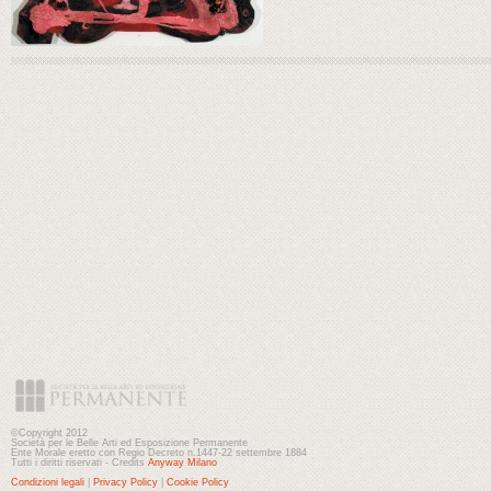
©Copyright 2012
Società per le Belle Arti ed Esposizione Permanente
Ente Morale eretto con Regio Decreto n.1447-22 settembre 1884
Tutti i diritti riservati - Credits
Anyway Milano
Condizioni legali
|
Privacy Policy
|
Cookie Policy