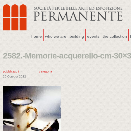
home
who we are
building
events
the collection
2582.-Memorie-acquerello-cm-30×3
pubblicato il
categoria
20 October 2022