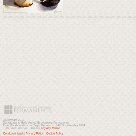
©Copyright 2012
Società per le Belle Arti ed Esposizione Permanente
Ente Morale eretto con Regio Decreto n.1447-22 settembre 1884
Tutti i diritti riservati - Credits
Anyway Milano
Condizioni legali
|
Privacy Policy
|
Cookie Policy