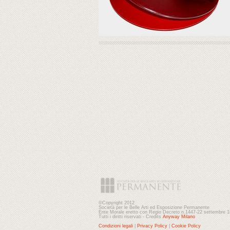
©Copyright 2012
Società per le Belle Arti ed Esposizione Permanente
Ente Morale eretto con Regio Decreto n.1447-22 settembre 
Tutti i diritti riservati - Credits
Anyway Milano
Condizioni legali
|
Privacy Policy
|
Cookie Policy