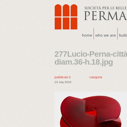
home
who we are
buil
277Lucio-Perna-città
diam.36-h.18.jpg
pubblicato il
categoria
13 July 2016