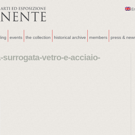
E
ding
events
the collection
historical archive
members
press & new
-surrogata-vetro-e-acciaio-