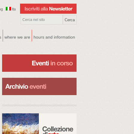
ng
Ita
s
where we are
hours and information