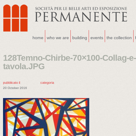
home
who we are
building
events
the collection
128Temno-Chirbe-70×100-Collag-e-i
tavola.JPG
pubblicato il
categoria
20 October 2016