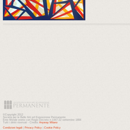
©Copyright 2012
Società per le Belle Arti ed Esposizione Permanente
Ente Morale eretto con Regio Decreto n.1447-22 settembre 1884
Tutti i diritti riservati - Credits
Anyway Milano
Condizioni legali
|
Privacy Policy
|
Cookie Policy