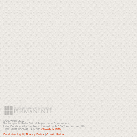
©Copyright 2012
Società per le Belle Arti ed Esposizione Permanente
Ente Morale eretto con Regio Decreto n.1447-22 settembre 1884
Tutti i diritti riservati - Credits
Anyway Milano
Condizioni legali
|
Privacy Policy
|
Cookie Policy