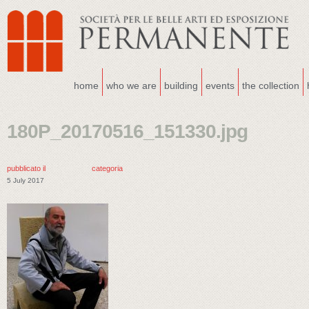
home
who we are
building
events
the collection
180P_20170516_151330.jpg
pubblicato il
categoria
5 July 2017