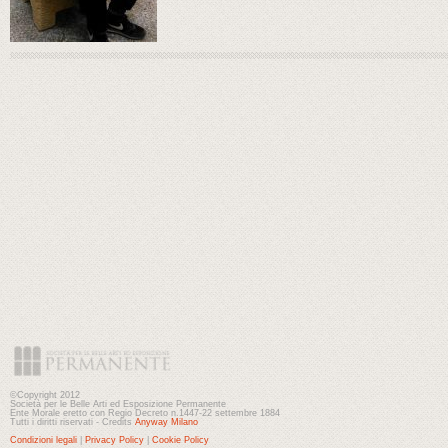
©Copyright 2012
Società per le Belle Arti ed Esposizione Permanente
Ente Morale eretto con Regio Decreto n.1447-22 settembre 1884
Tutti i diritti riservati - Credits
Anyway Milano
Condizioni legali
|
Privacy Policy
|
Cookie Policy