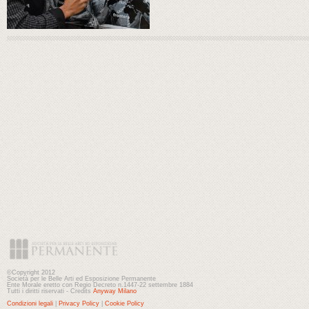
©Copyright 2012
Società per le Belle Arti ed Esposizione Permanente
Ente Morale eretto con Regio Decreto n.1447-22 settembre 1884
Tutti i diritti riservati - Credits
Anyway Milano
Condizioni legali
|
Privacy Policy
|
Cookie Policy