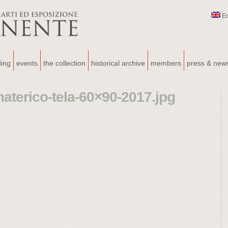
E
ding
events
the collection
historical archive
members
press & new
aterico-tela-60×90-2017.jpg