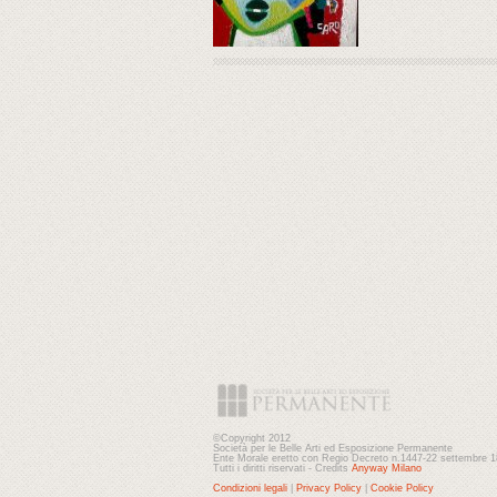
©Copyright 2012
Società per le Belle Arti ed Esposizione Permanente
Ente Morale eretto con Regio Decreto n.1447-22 settembre 
Tutti i diritti riservati - Credits
Anyway Milano
Condizioni legali
|
Privacy Policy
|
Cookie Policy