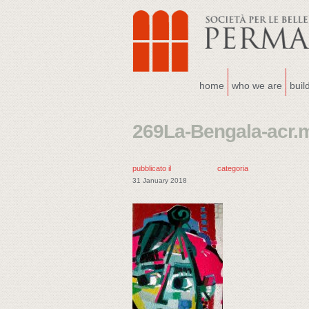
home
who we are
buil
269La-Bengala-acr.m
pubblicato il
categoria
31 January 2018