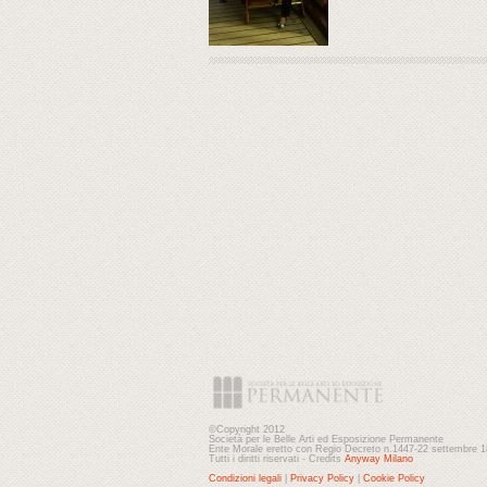
©Copyright 2012
Società per le Belle Arti ed Esposizione Permanente
Ente Morale eretto con Regio Decreto n.1447-22 settembre 
Tutti i diritti riservati - Credits
Anyway Milano
Condizioni legali
|
Privacy Policy
|
Cookie Policy