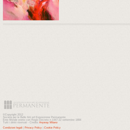
©Copyright 2012
Società per le Belle Arti ed Esposizione Permanente
Ente Morale eretto con Regio Decreto n.1447-22 settembre 1884
Tutti i diritti riservati - Credits
Anyway Milano
Condizioni legali
|
Privacy Policy
|
Cookie Policy