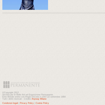
©Copyright 2012
Società per le Belle Arti ed Esposizione Permanente
Ente Morale eretto con Regio Decreto n.1447-22 settembre 1884
Tutti i diritti riservati - Credits
Anyway Milano
Condizioni legali
|
Privacy Policy
|
Cookie Policy