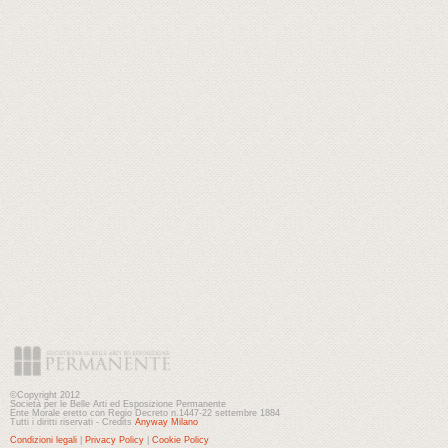
©Copyright 2012
Società per le Belle Arti ed Esposizione Permanente
Ente Morale eretto con Regio Decreto n.1447-22 settembre 1884
Tutti i diritti riservati - Credits
Anyway Milano
Condizioni legali
|
Privacy Policy
|
Cookie Policy