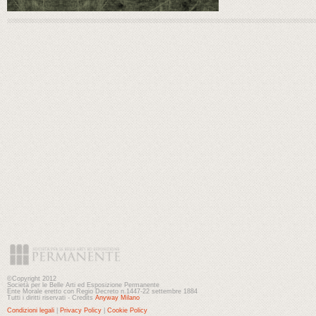
©Copyright 2012
Società per le Belle Arti ed Esposizione Permanente
Ente Morale eretto con Regio Decreto n.1447-22 settembre 1884
Tutti i diritti riservati - Credits
Anyway Milano
Condizioni legali
|
Privacy Policy
|
Cookie Policy