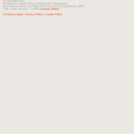
©Copyright 2012
Società per le Belle Arti ed Esposizione Permanente
Ente Morale eretto con Regio Decreto n.1447-22 settembre 1884
Tutti i diritti riservati - Credits
Anyway Milano
Condizioni legali
|
Privacy Policy
|
Cookie Policy