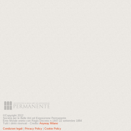
©Copyright 2012
Società per le Belle Arti ed Esposizione Permanente
Ente Morale eretto con Regio Decreto n.1447-22 settembre 1884
Tutti i diritti riservati - Credits
Anyway Milano
Condizioni legali
|
Privacy Policy
|
Cookie Policy