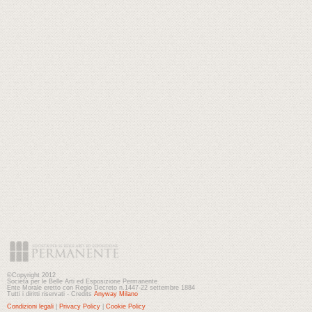
©Copyright 2012
Società per le Belle Arti ed Esposizione Permanente
Ente Morale eretto con Regio Decreto n.1447-22 settembre 1884
Tutti i diritti riservati - Credits
Anyway Milano
Condizioni legali
|
Privacy Policy
|
Cookie Policy