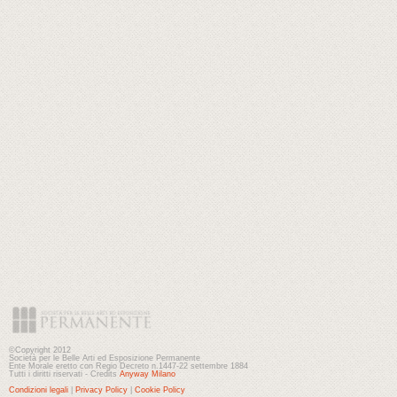
©Copyright 2012
Società per le Belle Arti ed Esposizione Permanente
Ente Morale eretto con Regio Decreto n.1447-22 settembre 1884
Tutti i diritti riservati - Credits
Anyway Milano
Condizioni legali
|
Privacy Policy
|
Cookie Policy