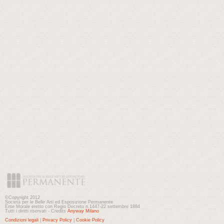
©Copyright 2012
Società per le Belle Arti ed Esposizione Permanente
Ente Morale eretto con Regio Decreto n.1447-22 settembre 1884
Tutti i diritti riservati - Credits
Anyway Milano
Condizioni legali
|
Privacy Policy
|
Cookie Policy