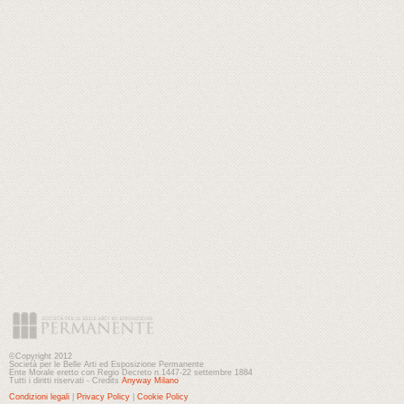
©Copyright 2012
Società per le Belle Arti ed Esposizione Permanente
Ente Morale eretto con Regio Decreto n.1447-22 settembre 1884
Tutti i diritti riservati - Credits
Anyway Milano
Condizioni legali
|
Privacy Policy
|
Cookie Policy