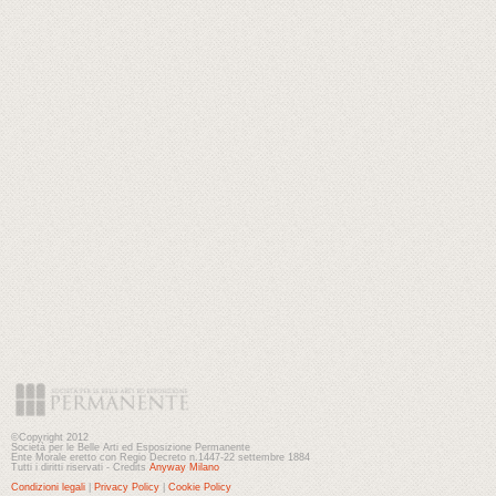
©Copyright 2012
Società per le Belle Arti ed Esposizione Permanente
Ente Morale eretto con Regio Decreto n.1447-22 settembre 1884
Tutti i diritti riservati - Credits
Anyway Milano
Condizioni legali
|
Privacy Policy
|
Cookie Policy