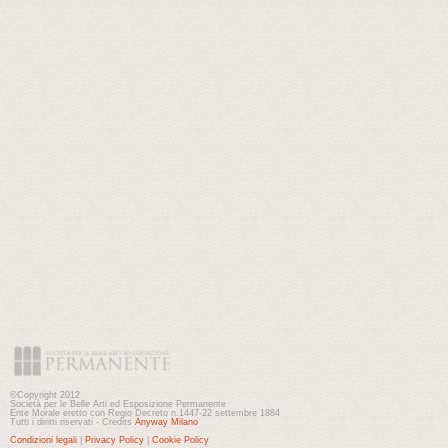
©Copyright 2012
Società per le Belle Arti ed Esposizione Permanente
Ente Morale eretto con Regio Decreto n.1447-22 settembre 1884
Tutti i diritti riservati - Credits
Anyway Milano
Condizioni legali
|
Privacy Policy
|
Cookie Policy